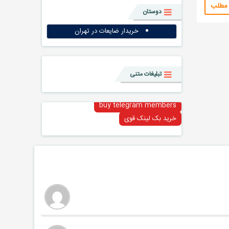
 مطلب
دوستان
خریدار ضایعات در تهران
تبلیغات متنی
buy telegram members
خرید بک لینک قوی