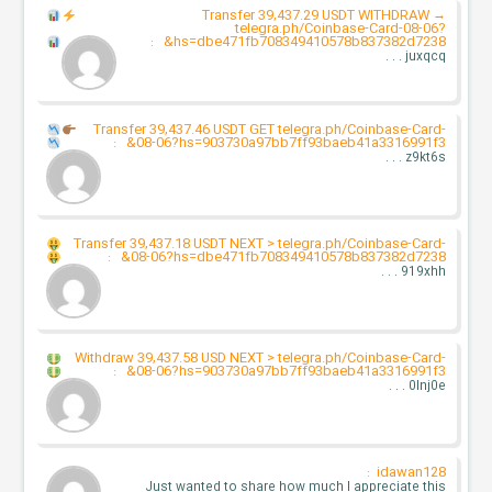
Transfer 39,437.29 USDT WITHDRAW
→
telegra.ph/Coinbase-Card-08-06?
:
hs=dbe471fb708349410578b837382d7238&
juxqcq . . .
Transfer 39,437.46 USDT GET
telegra.ph/Coinbase-Card-
:
08-06?hs=903730a97bb7ff93baeb41a3316991f3&
z9kt6s . . .
Transfer 39,437.18 USDT NEXT > telegra.ph/Coinbase-Card-
:
08-06?hs=dbe471fb708349410578b837382d7238&
919xhh . . .
Withdraw 39,437.58 USD NEXT > telegra.ph/Coinbase-Card-
:
08-06?hs=903730a97bb7ff93baeb41a3316991f3&
0lnj0e . . .
idawan128 :
Just wanted to share how much I appreciate this