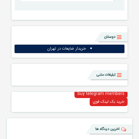
دوستان
خریدار ضایعات در تهران
تبلیغات متنی
buy telegram members
خرید بک لینک قوی
اخرین دیدگاه ها