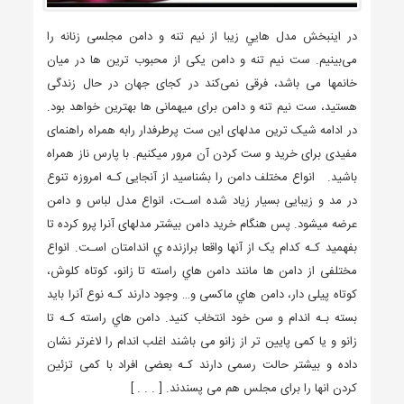
در اینبخش مدل هایي زیبا از نیم تنه و دامن مجلسی زنانه را
می‌بینیم. ست نیم تنه و دامن یکی از محبوب ترین ها در میان
خانمها می باشد، فرقی نمی‌کند در کجای جهان در حال زندگی
هستید، ست نیم تنه و دامن برای میهمانی ها بهترین خواهد بود.
در ادامه شیک ترین مدلهای این ست پرطرفدار رابه همراه راهنمای
مفیدی برای خرید و ست کردن آن مرور میکنیم. با پارس ناز همراه
باشید. انواع مختلف دامن را بشناسید از آنجایی کـه امروزه تنوع
در مد و زیبایی بسیار زیاد شده اسـت، انواع مدل لباس و دامن
عرضه میشود. پس هنگام خرید دامن بیشتر مدلهای آنرا پرو کرده تا
بفهمید کـه کدام یک از آنها واقعا برازنده ي اندامتان اسـت. انواع
مختلفی از دامن ها مانند دامن هاي راسته تا زانو، کوتاه کلوش،
کوتاه پیلی دار، دامن هاي ماکسی و… وجود دارند کـه نوع آنرا باید
بسته بـه اندام و سن خود انتخاب کنید. دامن هاي راسته کـه تا
زانو و یا کمی پایین تر از زانو می باشند اغلب اندام را لاغرتر نشان
داده و بیشتر حالت رسمی دارند کـه بعضی افراد با کمی تزئین
کردن انها را برای مجلس هم می پسندند. [ . . . ]