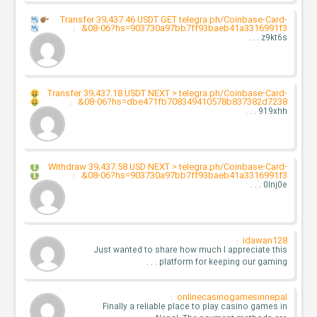
Transfer 39,437.46 USDT GET
telegra.ph/Coinbase-Card-
:
08-06?hs=903730a97bb7ff93baeb41a3316991f3&
z9kt6s . . .
Transfer 39,437.18 USDT NEXT > telegra.ph/Coinbase-Card-
:
08-06?hs=dbe471fb708349410578b837382d7238&
919xhh . . .
Withdraw 39,437.58 USD NEXT > telegra.ph/Coinbase-Card-
:
08-06?hs=903730a97bb7ff93baeb41a3316991f3&
0lnj0e . . .
idawan128 :
Just wanted to share how much I appreciate this
platform for keeping our gaming . . .
onlinecasinogamesinnepal :
Finally a reliable place to play casino games in