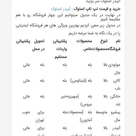
آبیدر استوک سر بزنید:
خرید و قیمت لپ تاپ استوک
:
آبیدر استوک
در نهایت در یک جدول میتوانیم این چهار فروشگاه رو با هم
مقایسه کنیم:
در جدول زیر سعی کردیم بهترین ویژگی های هر فروشگاه اینترنتی
را در یک نگاه به شما عرضه داریم.
نام
تنوع
محصولات
پشتیبانی
تحویل
پشتیبانی
فروشگاه
محصولات
خاص
واردات
در محل
مستقیم
مولودی
بالا
بله
بله
بله
عالی
مال
کالی
بالا
بله (شیائومی)
بله
بله
عالی
ناب
خانگی
بالا
بله (جهیزیه
خیر
بله
عالی
لند
عروس)
پیشرو
متوسط
بله (محصولات
بله
برای
خوب
مال
آمازون)
تهران
آبیدر
بالا
بله
بله
برای
عالی