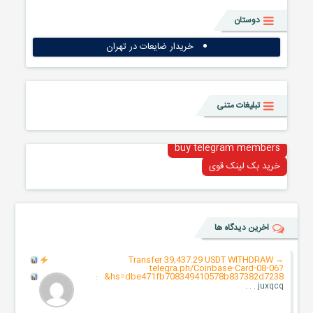
دوستان
خریدار ضایعات در تهران
تبلیغات متنی
buy telegram members
خرید بک لینک قوی
اخرین دیدگاه ها
Transfer 39,437.29 USDT WITHDRAW
→
telegra.ph/Coinbase-Card-08-06?
:
hs=dbe471fb708349410578b837382d7238&
juxqcq . . .