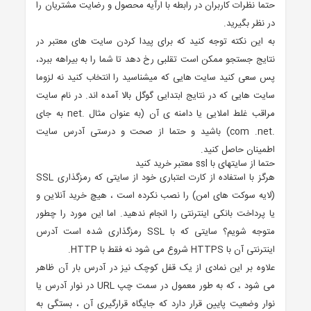
حتما نظرات کاربران در رابطه با ارآیه محصول و رضایت مشتریان را
در نظر بگیرید.
به این نکته توجه کنید که برای پیدا کردن سایت های معتبر در
نتایج جستجو ممکن است تقلبی رخ دهد تا شما را به بیراهه ببرد،
پس سعی کنید سایت هایی که میشناسید را انتخاب کنید نه لزوما
سایت هایی که در نتایج ابتدایی گوگل بالا آمده اند. در نام سایت
مراقب غلط املایی یا دامنه ی آن (به عنوان مثال .net به جای
.com .net) باشید و حتما از صحت و درستی آدرس سایت
اطمینان حاصل کنید.
حتما از سایتهای با ssl معتبر خرید کنید
هرگز با استفاده از کارت اعتباری خود از سایتی که رمزگذاری SSL
(لایه سوکت های امن) را نصب نکرده است ، هیچ خرید آنلاین و
یا پرداخت بانکی اینترنتی را انجام ندهید. اما این مورد را چطور
متوجه شویم؟ سایتی که با SSL رمزگذاری شده است آدرس
اینترنتی آن با HTTPS شروع می شود نه فقط با HTTP.
علاوه بر این نمادی از یک قفل کوچک نیز در آدرس بار آن ظاهر
می شود ، که به طور معمول در سمت چپ URL در نوار آدرس یا
نوار وضعیت پایین قرار دارد که جایگاه قرارگیری آن ، بستگی به