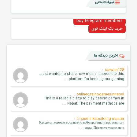
تبلیغات متنی
buy telegram members
خرید بک لینک قوی
اخرین دیدگاه ها
idawan128 :
Just wanted to share how much I appreciate this
platform for keeping our gaming . . .
onlinecasinogamesinnepal :
Finally a reliable place to play casino games in
Nepal. The payment methods are . . .
Студия linksbuilding master :
Как дела, хорошо составлено веб-страница у вас есть иду
сюда. Посетите также мою . . .