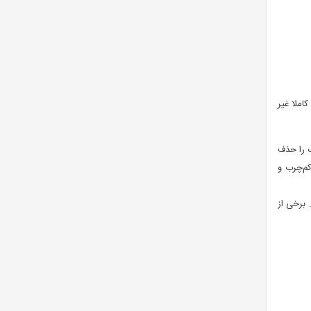
ملا غیر
ک را حذف
کم‌چرب و
 برخی از