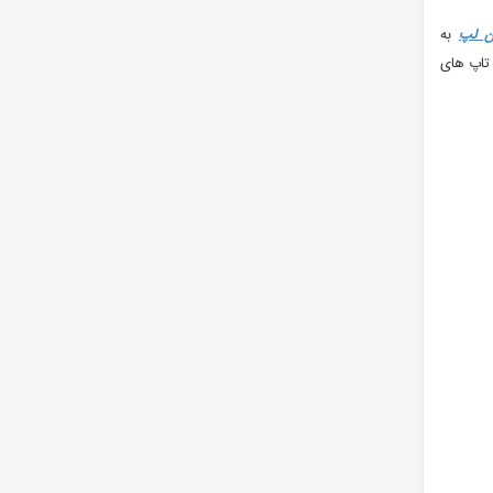
ان لپ
به
 تاپ های