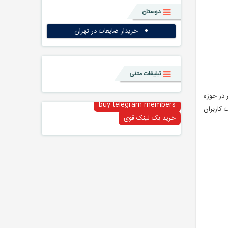
دوستان
خریدار ضایعات در تهران
تبلیغات متنی
 پی میبرید از این رو برآن شدم تا با معرفی ۵ وبسایت برتر در حوزه
buy telegram members
 کاربران
خرید بک لینک قوی