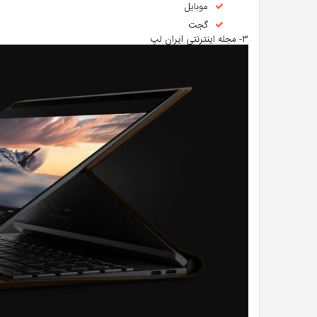
موبایل
گجت
۳- مجله اینترنتی ایران لپ