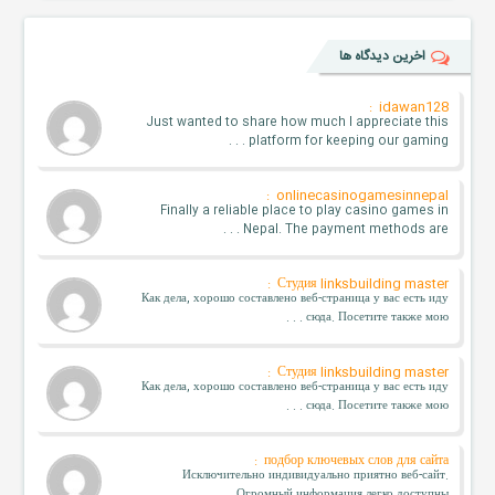
اخرین دیدگاه ها
idawan128 :
Just wanted to share how much I appreciate this
platform for keeping our gaming . . .
onlinecasinogamesinnepal :
Finally a reliable place to play casino games in
Nepal. The payment methods are . . .
Студия linksbuilding master :
Как дела, хорошо составлено веб-страница у вас есть иду
сюда. Посетите также мою . . .
Студия linksbuilding master :
Как дела, хорошо составлено веб-страница у вас есть иду
сюда. Посетите также мою . . .
подбор ключевых слов для сайта :
Исключительно индивидуально приятно веб-сайт.