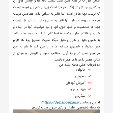
همان طور که بر همه عیان است تربیت بچه ها و چالش های آن
بزرگترین چالش در زنگی هر فرد است زیرا بر کسی پوشیده نیست
که تربیت بچه ها در آینده آنها تاثیر به سزایی دارد. همچنین تربیت
بچه ها بر روح و روان آنها تاثیر به سزایی دارد. به طور کل تربیت
بچه ها شخصیت و خلق خوی آنها و نیز موفقیت آنها در اینده و
خیلی از فاکتور های دیگه مستقیما ناشی از تربیت بچه ها میباشد
به همین دلیل و هزاران دلیل دیگه تربیت صحیح بچه ها کاری
بس دشوار و خطیری میباشد ما در پارسی کید با علم به این
موضوع سعی در جمع آوری مطالب مفید و کاربردی و موثق از
منابع معتبر داریم با ما همراه باشید.
موضوعات اصلی مجله دلبند من
خانواده
نوجوانی
آموزش کودکان
فرزند پروری
سرگرمی
آدرس وبسایت:
https://delbandeman.ir/
۵- مجله تخصصی مبلمان و دکوراسیون بست فرنیچر