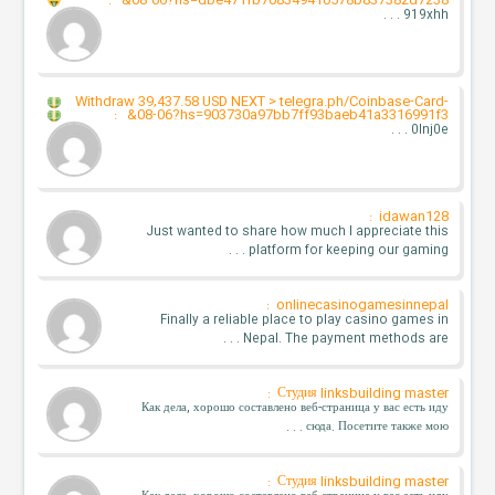
:
08-06?hs=dbe471fb708349410578b837382d7238&
919xhh . . .
Withdraw 39,437.58 USD NEXT > telegra.ph/Coinbase-Card-
:
08-06?hs=903730a97bb7ff93baeb41a3316991f3&
0lnj0e . . .
idawan128 :
Just wanted to share how much I appreciate this
platform for keeping our gaming . . .
onlinecasinogamesinnepal :
Finally a reliable place to play casino games in
Nepal. The payment methods are . . .
Студия linksbuilding master :
Как дела, хорошо составлено веб-страница у вас есть иду
сюда. Посетите также мою . . .
Студия linksbuilding master :