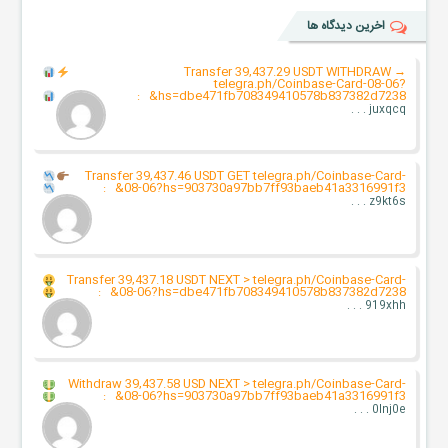
اخرین دیدگاه ها
Transfer 39,437.29 USDT WITHDRAW
→
telegra.ph/Coinbase-Card-08-06?
:
hs=dbe471fb708349410578b837382d7238&
juxqcq . . .
Transfer 39,437.46 USDT GET
telegra.ph/Coinbase-Card-
:
08-06?hs=903730a97bb7ff93baeb41a3316991f3&
z9kt6s . . .
Transfer 39,437.18 USDT NEXT > telegra.ph/Coinbase-Card-
:
08-06?hs=dbe471fb708349410578b837382d7238&
919xhh . . .
Withdraw 39,437.58 USD NEXT > telegra.ph/Coinbase-Card-
:
08-06?hs=903730a97bb7ff93baeb41a3316991f3&
0lnj0e . . .