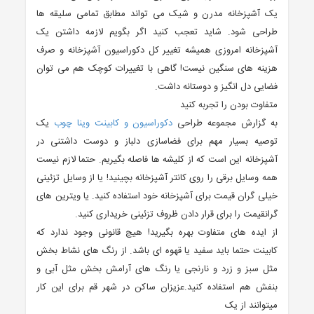
یک آشپزخانه مدرن و شیک می تواند مطابق تمامی سلیقه ها
طراحی شود. شاید تعجب کنید اگر بگویم لازمه داشتن یک
آشپزخانه امروزی همیشه تغییر کل دکوراسیون آشپزخانه و صرف
هزینه های سنگین نیست! گاهی با تغییرات کوچک هم می توان
فضایی دل انگیز و دوستانه داشت.
متفاوت بودن را تجربه کنید
به گزارش مجموعه طراحی
دکوراسیون و کابینت وینا چوب
یک
توصیه بسیار مهم برای فضاسازی دلباز و دوست داشتنی در
آشپزخانه این است که از کلیشه ها فاصله بگیریم. حتما لازم نیست
همه وسایل برقی را روی کانتر آشپزخانه بچینید! یا از وسایل تزئینی
خیلی گران قیمت برای آشپزخانه خود استفاده کنید. یا ویترین های
گرانقیمت را برای قرار دادن ظروف تزئینی خریداری کنید.
از ایده های متفاوت بهره بگیرید! هیچ قانونی وجود ندارد که
کابینت حتما باید سفید یا قهوه ای باشد. از رنگ های نشاط بخش
مثل سبز و زرد و نارنجی یا رنگ های آرامش بخش مثل آبی و
بنفش هم استفاده کنید.عزیزان ساکن در شهر قم برای این کار
میتوانند از یک