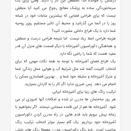
درسش را خوانده اند! تخصص این کار را دارند. وقتی برای یک
سرماخوردگی ساده به پزشک معالج رجوع می کنید آیا منطقی
نیست که برای طراحی فضایی که بیشترین ساعات خود در شبانه
روز را در آنجا می گذرانید و محیط آن تاثیر مستقیم روی روحیه
شما دارد با یک طراح داخلی مشورت کنید؟
هزینه طراحی اصلا زیاد نیست. اما نتیجه طراحی درست و منطقی
و هماهنگی دکوراسیون آشپزخانه با دیگر قسمت های منزل آن قدر
مفید هست که شما را راضی نگه دارد.
یک طراح فضای آشپزخانه با توجه به همه نکات مهمی که برای
انتخاب کابینت گفته شد مثل شرایط آب و هوایی محل زندگی شما
و متراژ آشپزخانه و سلیقه خود شما و … بهترین فضاسازی ممکن را
انجام می دهد. پس ضرری ندارد اگر کار را به کاردان بسپارید.
ترکیب رنگ های زیبا برای آشپزخانه ایرانی
هر روز ساختمان ها مدرن تر شده و امکانات آنها امروزی تر می
شود. آشپزخانه ها هم از این قاعده مستثنی نیستند. اگر بخواهیم با
زمانه پیش برویم باید قدم هایی در راه مدرن کردن دکوراسیون
آشپزخانه خود برداریم. یک گام بسیار موثر انتخاب ترکیب رنگ
مناسب است. پایه رنگ دکوراسیون مدرن معمولا رنگ های خنثی