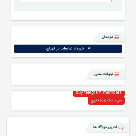
دوستان
خریدار ضایعات در تهران
تبلیغات متنی
buy telegram members
خرید بک لینک قوی
اخرین دیدگاه ها