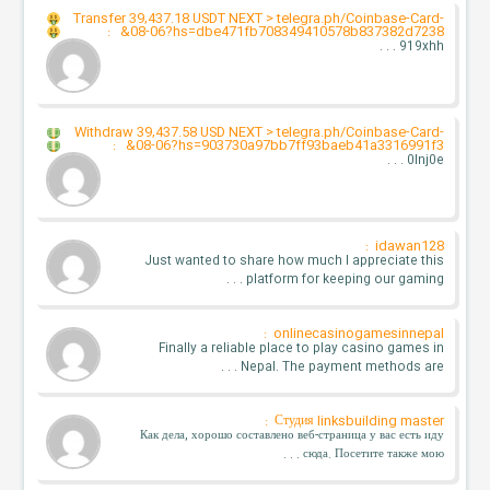
Transfer 39,437.18 USDT NEXT > telegra.ph/Coinbase-Card-
:
08-06?hs=dbe471fb708349410578b837382d7238&
919xhh . . .
Withdraw 39,437.58 USD NEXT > telegra.ph/Coinbase-Card-
:
08-06?hs=903730a97bb7ff93baeb41a3316991f3&
0lnj0e . . .
idawan128 :
Just wanted to share how much I appreciate this
platform for keeping our gaming . . .
onlinecasinogamesinnepal :
Finally a reliable place to play casino games in
Nepal. The payment methods are . . .
Студия linksbuilding master :
Как дела, хорошо составлено веб-страница у вас есть иду
сюда. Посетите также мою . . .