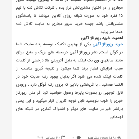
مجازی را در اختیار مشتریانش قرار بده , شرکت تلاش نت با تیم
۱۵ نفره خود به صورت شبانه روزی آنلاین میباشد تا پاسخگوی
مشتریانش باشد جهت خرید سرور مجازی به سایت تلاش نت
حتما سر بزنید .
اهمیت خرید رپورتاژ آگهی
خرید رپورتاژ آگهی
یکی از بهترین تکنیک توسعه رتبه سایت شما
در گوگل است. نشر رپورتاژ آگهی درمجله های بزرگ و منبع موثق
مانند سایتهای ون بک لینک به دلیل آتوریتی بالا درخیلی از کلمات
سبب افزایش اعتبار برند شما میشود و نتیجه گیری مناسب از
کلمات لینک شده می شود اگر بدنبال بهبود رتبه سایت خود در
الکسا هستید ، با اثربخشی بالایی که بروی رتبه گوگل دارد ، ورودی
قابل توجهی رو بصورت پابرجا وصول خواهید کرد.اگر متن رپورتاژ
خبری را خوب بنویسید قابل توجه کاربران قرار میگیرد و این یعنی
بازنشر خبر در سایت های دیگر و اشتراک گذاری در شبکه های
اجتماعی.
1,281 views مشاهده
0
30 دسامبر, 2019