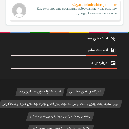
Студия linksbuilding master :
Как дела, хорошо составлено веб-страница у вас есть иду
сюда. Посетите также мою . . .
لینک های مفید
اطلاعات تماس
درباره ی ما
نیم تنه و دامن مجلسی
تیپ دخترانه برای عید نوروز 98
تیپ سفید زنانه بهاری | ست لباس دخترانه برای فصل بهار + راهنمای خرید و ست کردن
راهنمای ست کردن و پوشیدن پیراهن مشکی
رنگ لباس هایتان را با تغییر فصل عوض کنید