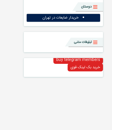
دوستان
خریدار ضایعات در تهران
تبلیغات متنی
buy telegram members
خرید بک لینک قوی