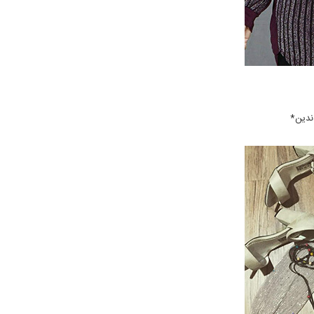
 ندین*