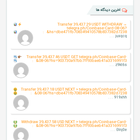
اخرین دیدگاه ها
Transfer 39,437.29 USDT WITHDRAW
→
telegra.ph/Coinbase-Card-08-06?
:
hs=dbe471fb708349410578b837382d7238&
juxqcq . . .
Transfer 39,437.46 USDT GET
telegra.ph/Coinbase-Card-
:
08-06?hs=903730a97bb7ff93baeb41a3316991f3&
z9kt6s . . .
Transfer 39,437.18 USDT NEXT > telegra.ph/Coinbase-Card-
:
08-06?hs=dbe471fb708349410578b837382d7238&
919xhh . . .
Withdraw 39,437.58 USD NEXT > telegra.ph/Coinbase-Card-
:
08-06?hs=903730a97bb7ff93baeb41a3316991f3&
0lnj0e . . .